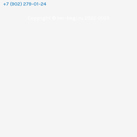
+7 (902) 279-01-24
Copyright © bei-begi.ru 2022-2025
Заявка отправлена
Мы перезвоним вам в течении 15-20 минут, если
заявка оставлена в рабочее время (с 9 до 22 часов по
Уральскому времени (МСК+2).
Если заявка оставлена в другое время, то мы
свяжемся с вами сразу как только выйдем на работу.
Понятно