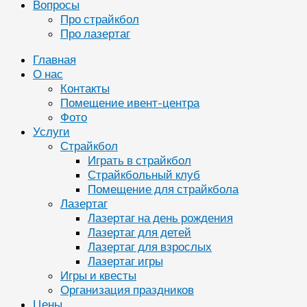
Вопросы
Про страйкбол
Про лазертаг
Главная
О нас
Контакты
Помещение ивент-центра
Фото
Услуги
Страйкбол
Играть в страйкбол
Страйкбольный клуб
Помещение для страйкбола
Лазертаг
Лазертаг на день рождения
Лазертаг для детей
Лазертаг для взрослых
Лазертаг игры
Игры и квесты
Организация праздников
Цены