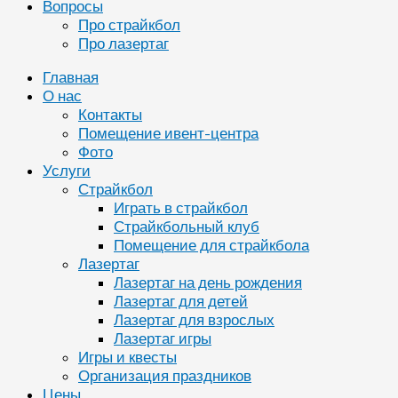
Вопросы
Про страйкбол
Про лазертаг
Главная
О нас
Контакты
Помещение ивент-центра
Фото
Услуги
Страйкбол
Играть в страйкбол
Страйкбольный клуб
Помещение для страйкбола
Лазертаг
Лазертаг на день рождения
Лазертаг для детей
Лазертаг для взрослых
Лазертаг игры
Игры и квесты
Организация праздников
Цены