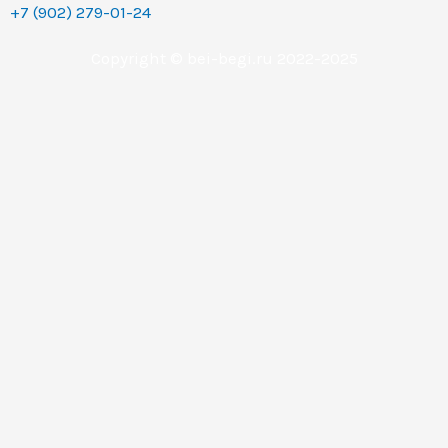
+7 (902) 279-01-24
Copyright © bei-begi.ru 2022-2025
Заявка отправлена
Мы перезвоним вам в течении 15-20 минут, если
заявка оставлена в рабочее время (с 9 до 22 часов по
Уральскому времени (МСК+2).
Если заявка оставлена в другое время, то мы
свяжемся с вами сразу как только выйдем на работу.
Понятно