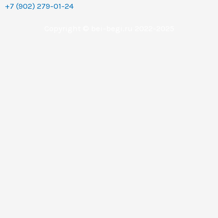
+7 (902) 279-01-24
Copyright © bei-begi.ru 2022-2025
Заявка отправлена
Мы перезвоним вам в течении 15-20 минут, если
заявка оставлена в рабочее время (с 9 до 22 часов по
Уральскому времени (МСК+2).
Если заявка оставлена в другое время, то мы
свяжемся с вами сразу как только выйдем на работу.
Понятно