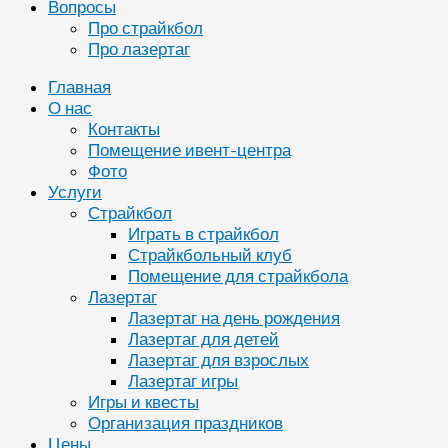
Вопросы
Про страйкбол
Про лазертаг
Главная
О нас
Контакты
Помещение ивент-центра
Фото
Услуги
Страйкбол
Играть в страйкбол
Страйкбольный клуб
Помещение для страйкбола
Лазертаг
Лазертаг на день рождения
Лазертаг для детей
Лазертаг для взрослых
Лазертаг игры
Игры и квесты
Организация праздников
Цены