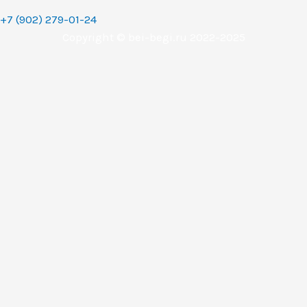
+7 (902) 279-01-24
Copyright © bei-begi.ru 2022-2025
Заявка отправлена
Мы перезвоним вам в течении 15-20 минут, если заявка
оставлена в рабочее время (с 9 до 22 часов по
Уральскому времени (МСК+2).
Если заявка оставлена в другое время, то мы свяжемся с
вами сразу как только выйдем на работу.
Понятно
Перезвоните мне
Ваше имя
Телефон (обязательное поле)