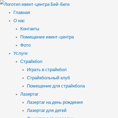
Перейти
к
Главная
содержимому
О нас
Контакты
Помещение ивент-центра
Фото
Услуги
Страйкбол
Играть в страйкбол
Страйкбольный клуб
Помещение для страйкбола
Лазертаг
Лазертаг на день рождения
Лазертаг для детей