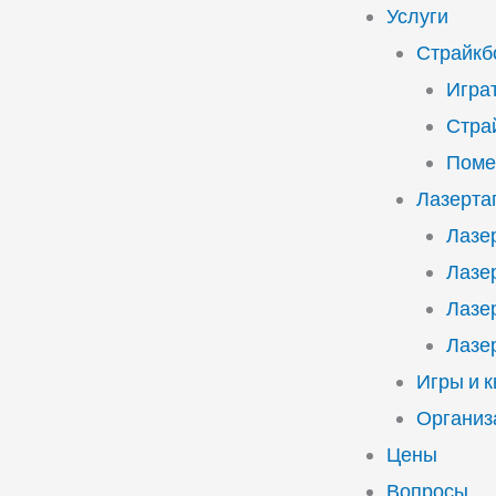
Услуги
Страйкб
Играт
Стра
Поме
Лазерта
Лазе
Лазе
Лазе
Лазе
Игры и 
Организ
Цены
Вопросы