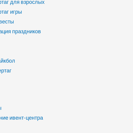
ртаг для взрослых
ртаг игры
квесты
ация праздников
айкбол
ертаг
ы
ие ивент-центра