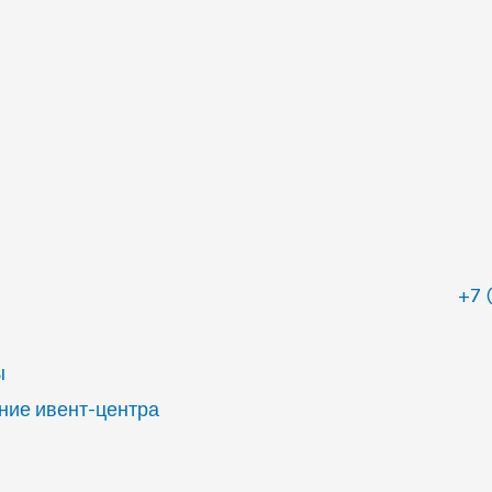
+7 
ы
ие ивент-центра