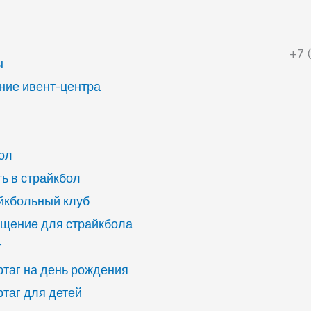
+7 
ы
ие ивент-центра
ол
ь в страйкбол
йкбольный клуб
щение для страйкбола
г
ртаг на день рождения
ртаг для детей