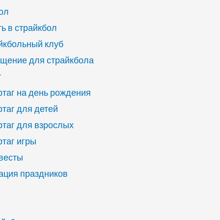
ол
ь в страйкбол
йкбольный клуб
щение для страйкбола
г
ртаг на день рождения
ртаг для детей
ртаг для взрослых
ртаг игры
квесты
ация праздников