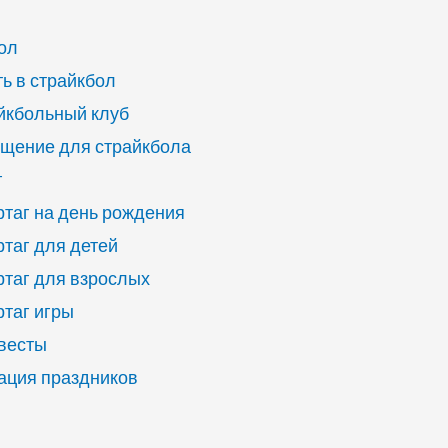
ол
ь в страйкбол
йкбольный клуб
щение для страйкбола
г
ртаг на день рождения
ртаг для детей
ртаг для взрослых
ртаг игры
квесты
ация праздников