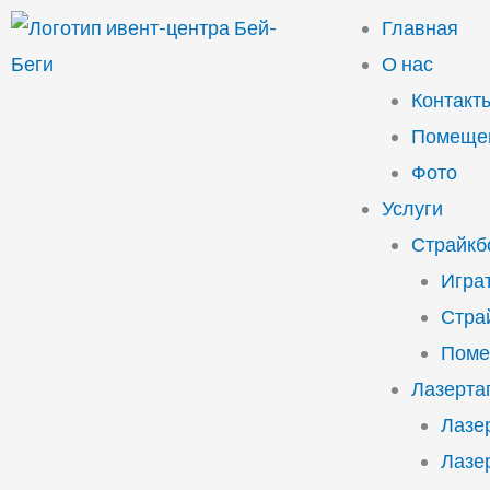
Перейти
Главная
к
О нас
содержимому
Контакт
Помещен
Фото
Услуги
Страйкб
Играт
Стра
Поме
Лазерта
Лазе
Лазе