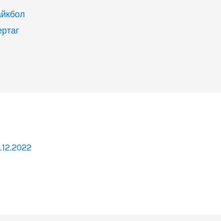
айкбол
ертаг
.12.2022