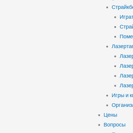
Страйкб
Играт
Стра
Поме
Лазерта
Лазе
Лазе
Лазе
Лазе
Игры и 
Организ
Цены
Вопросы