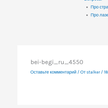
Про стр
Про лаз
bei-begi_ru_4550
Оставьте комментарий
/ От
stalker
/
18