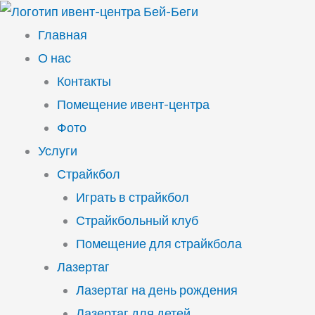
Перейти
к
Главная
содержимому
О нас
Контакты
Помещение ивент-центра
Фото
Услуги
Страйкбол
Играть в страйкбол
Страйкбольный клуб
Помещение для страйкбола
Лазертаг
Лазертаг на день рождения
Лазертаг для детей