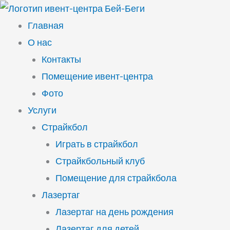
Перейти
к
Главная
содержимому
О нас
Контакты
Помещение ивент-центра
Фото
Услуги
Страйкбол
Играть в страйкбол
Страйкбольный клуб
Помещение для страйкбола
Лазертаг
Лазертаг на день рождения
Лазертаг для детей