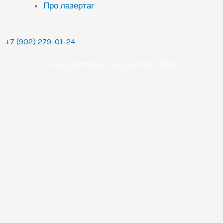
Про лазертаг
+7 (902) 279-01-24
Copyright © bei-begi.ru 2022-2025
Заявка отправлена
Мы перезвоним вам в течении 15-20 минут, если
заявка оставлена в рабочее время (с 9 до 22 часов по
Уральскому времени (МСК+2).
Если заявка оставлена в другое время, то мы
свяжемся с вами сразу как только выйдем на работу.