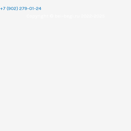
+7 (902) 279-01-24
Copyright © bei-begi.ru 2022-2025
Заявка отправлена
Мы перезвоним вам в течении 15-20 минут, если заявка
оставлена в рабочее время (с 9 до 22 часов по
Уральскому времени (МСК+2).
Если заявка оставлена в другое время, то мы свяжемся с
вами сразу как только выйдем на работу.
Понятно
Перезвоните мне
Ваше имя
Телефон (обязательное поле)