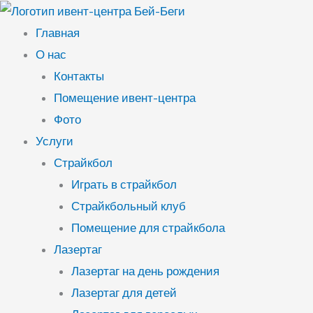
Перейти
к
Главная
содержимому
О нас
Контакты
Помещение ивент-центра
Фото
Услуги
Страйкбол
Играть в страйкбол
Страйкбольный клуб
Помещение для страйкбола
Лазертаг
Лазертаг на день рождения
Лазертаг для детей