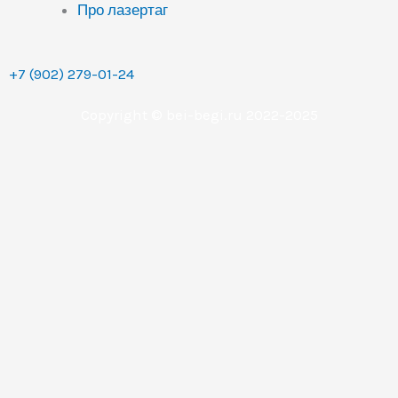
Про лазертаг
+7 (902) 279-01-24
Copyright © bei-begi.ru 2022-2025
Заявка отправлена
Мы перезвоним вам в течении 15-20 минут, если
заявка оставлена в рабочее время (с 9 до 22 часов по
Уральскому времени (МСК+2).
Если заявка оставлена в другое время, то мы
свяжемся с вами сразу как только выйдем на работу.