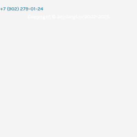
+7 (902) 279-01-24
Copyright © bei-begi.ru 2022-2025
Заявка отправлена
Мы перезвоним вам в течении 15-20 минут, если заявка
оставлена в рабочее время (с 9 до 22 часов по
Уральскому времени (МСК+2).
Если заявка оставлена в другое время, то мы свяжемся с
вами сразу как только выйдем на работу.
Понятно
Перезвоните мне
Ваше имя
Телефон (обязательное поле)