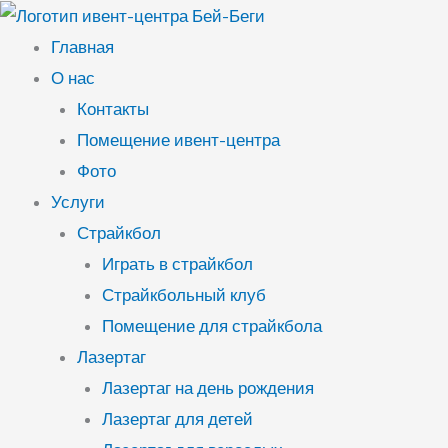
Перейти
к
Главная
содержимому
О нас
Контакты
Помещение ивент-центра
Фото
Услуги
Страйкбол
Играть в страйкбол
Страйкбольный клуб
Помещение для страйкбола
Лазертаг
Лазертаг на день рождения
Лазертаг для детей