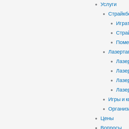
Услуги
Страйкб
Играт
Стра
Поме
Лазерта
Лазе
Лазе
Лазе
Лазе
Игры и 
Организ
Цены
Вопросы