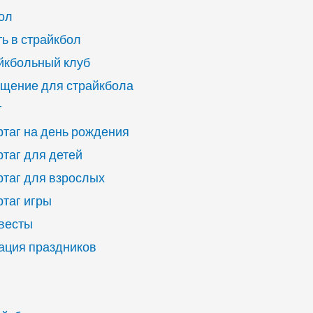
ол
ь в страйкбол
йкбольный клуб
щение для страйкбола
г
ртаг на день рождения
ртаг для детей
ртаг для взрослых
ртаг игры
квесты
ация праздников