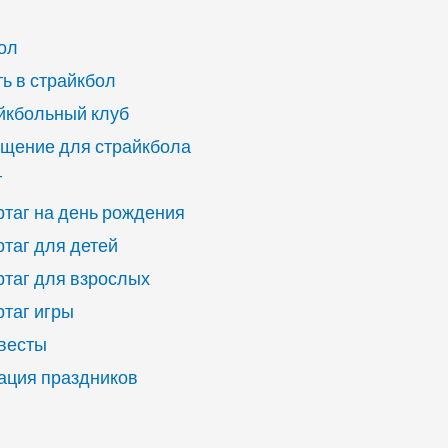
ол
ь в страйкбол
йкбольный клуб
щение для страйкбола
г
ртаг на день рождения
ртаг для детей
ртаг для взрослых
ртаг игры
квесты
ация праздников