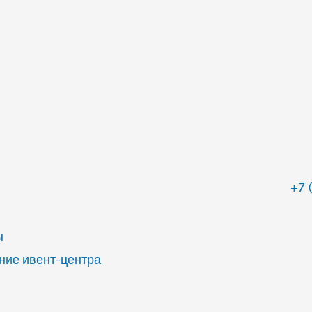
+7 
ы
ие ивент-центра