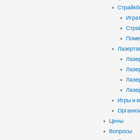
Страйкб
Играт
Стра
Поме
Лазерта
Лазе
Лазе
Лазе
Лазе
Игры и 
Организ
Цены
Вопросы