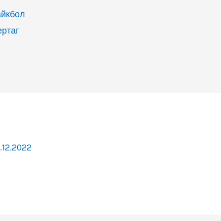
айкбол
ертаг
.12.2022