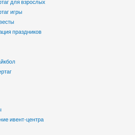
ртаг для взрослых
ртаг игры
квесты
ация праздников
айкбол
ертаг
ы
ие ивент-центра