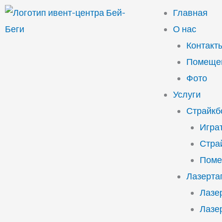
Перейти
Главная
к
О нас
содержимому
Контакт
Помещен
Фото
Услуги
Страйкб
Играт
Стра
Поме
Лазерта
Лазе
Лазе