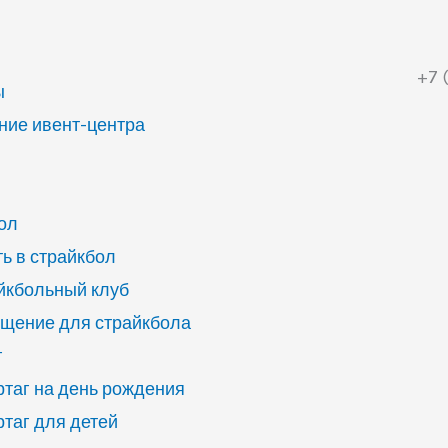
+7 
ы
ие ивент-центра
ол
ь в страйкбол
йкбольный клуб
щение для страйкбола
г
ртаг на день рождения
ртаг для детей