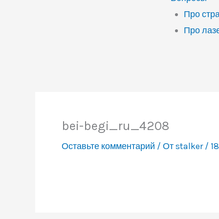
Про стр
Про лаз
bei-begi_ru_4208
Оставьте комментарий
/ От
stalker
/
18