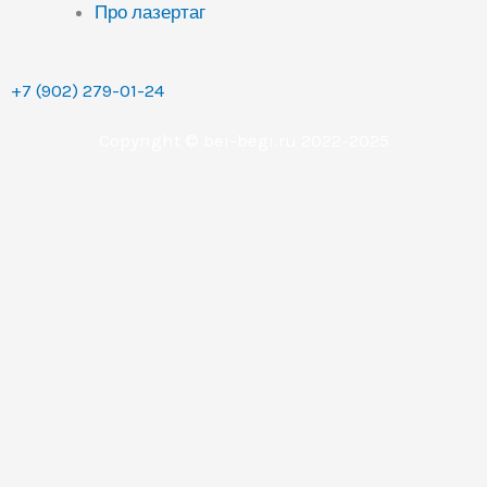
Про лазертаг
+7 (902) 279-01-24
Copyright © bei-begi.ru 2022-2025
Заявка отправлена
Мы перезвоним вам в течении 15-20 минут, если
заявка оставлена в рабочее время (с 9 до 22 часов по
Уральскому времени (МСК+2).
Если заявка оставлена в другое время, то мы
свяжемся с вами сразу как только выйдем на работу.