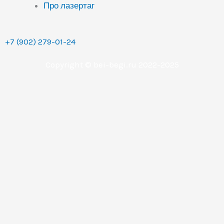
Про лазертаг
+7 (902) 279-01-24
Copyright © bei-begi.ru 2022-2025
Заявка отправлена
Мы перезвоним вам в течении 15-20 минут, если
заявка оставлена в рабочее время (с 9 до 22 часов по
Уральскому времени (МСК+2).
Если заявка оставлена в другое время, то мы
свяжемся с вами сразу как только выйдем на работу.