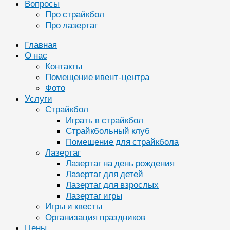
Вопросы
Про страйкбол
Про лазертаг
Главная
О нас
Контакты
Помещение ивент-центра
Фото
Услуги
Страйкбол
Играть в страйкбол
Страйкбольный клуб
Помещение для страйкбола
Лазертаг
Лазертаг на день рождения
Лазертаг для детей
Лазертаг для взрослых
Лазертаг игры
Игры и квесты
Организация праздников
Цены