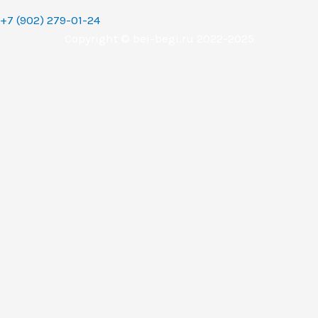
+7 (902) 279-01-24
Copyright © bei-begi.ru 2022-2025
Заявка отправлена
Мы перезвоним вам в течении 15-20 минут, если заявка
оставлена в рабочее время (с 9 до 22 часов по
Уральскому времени (МСК+2).
Если заявка оставлена в другое время, то мы свяжемся с
вами сразу как только выйдем на работу.
Понятно
Перезвоните мне
Ваше имя
Телефон (обязательное поле)