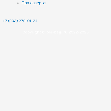
Про лазертаг
+7 (902) 279-01-24
Copyright © bei-begi.ru 2022-2025
Заявка отправлена
Мы перезвоним вам в течении 15-20 минут, если
заявка оставлена в рабочее время (с 9 до 22 часов по
Уральскому времени (МСК+2).
Если заявка оставлена в другое время, то мы
свяжемся с вами сразу как только выйдем на работу.