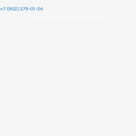
+7 (902) 279-01-24
Copyright © bei-begi.ru 2022-2025
Заявка отправлена
Мы перезвоним вам в течении 15-20 минут, если заявка
оставлена в рабочее время (с 9 до 22 часов по
Уральскому времени (МСК+2).
Если заявка оставлена в другое время, то мы свяжемся с
вами сразу как только выйдем на работу.
Понятно
Перезвоните мне
Ваше имя
Телефон (обязательное поле)