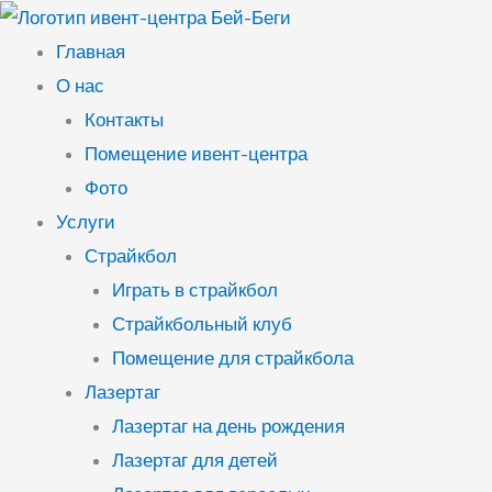
Перейти
к
Главная
содержимому
О нас
Контакты
Помещение ивент-центра
Фото
Услуги
Страйкбол
Играть в страйкбол
Страйкбольный клуб
Помещение для страйкбола
Лазертаг
Лазертаг на день рождения
Лазертаг для детей