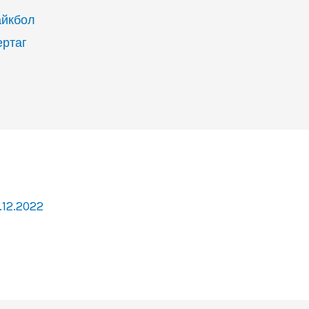
айкбол
ертаг
.12.2022