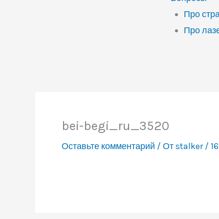
Про стр
Про лаз
bei-begi_ru_3520
Оставьте комментарий
/ От
stalker
/
16