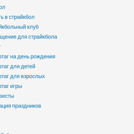
ол
ь в страйкбол
йкбольный клуб
щение для страйкбола
г
ртаг на день рождения
ртаг для детей
ртаг для взрослых
ртаг игры
квесты
ация праздников