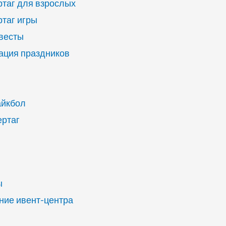
ртаг для взрослых
ртаг игры
квесты
ация праздников
айкбол
ертаг
ы
ие ивент-центра