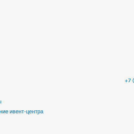
+7 
ы
ие ивент-центра