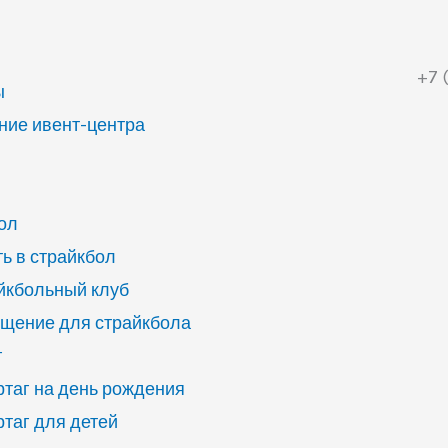
+7 
ы
ие ивент-центра
ол
ь в страйкбол
йкбольный клуб
щение для страйкбола
г
ртаг на день рождения
ртаг для детей