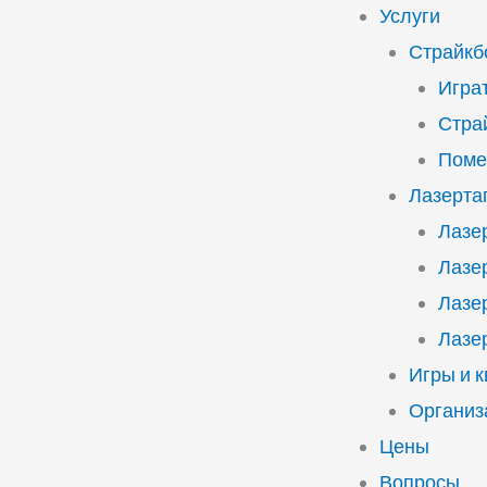
Услуги
Страйкб
Играт
Стра
Поме
Лазерта
Лазе
Лазе
Лазе
Лазе
Игры и 
Организ
Цены
Вопросы