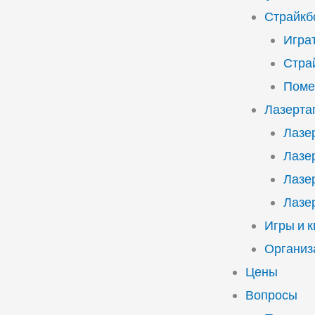
Страйкб
Играт
Стра
Поме
Лазерта
Лазе
Лазе
Лазе
Лазе
Игры и 
Организ
Цены
Вопросы