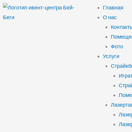
Перейти
Главная
к
О нас
содержимому
Контакт
Помещен
Фото
Услуги
Страйкб
Играт
Стра
Поме
Лазерта
Лазе
Лазе