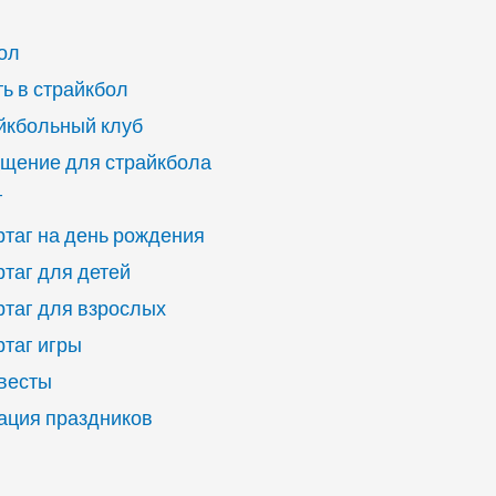
ол
ь в страйкбол
йкбольный клуб
щение для страйкбола
г
ртаг на день рождения
ртаг для детей
ртаг для взрослых
ртаг игры
квесты
ация праздников