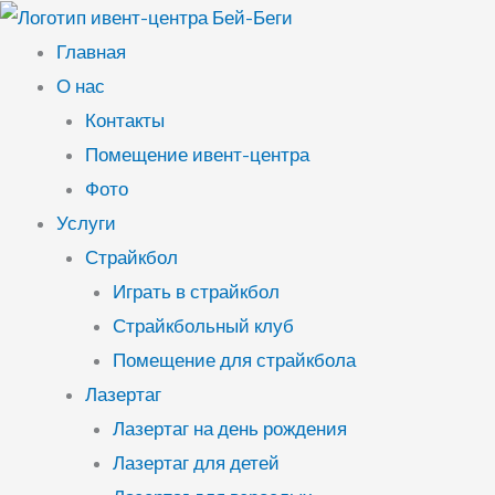
Перейти
к
Главная
содержимому
О нас
Контакты
Помещение ивент-центра
Фото
Услуги
Страйкбол
Играть в страйкбол
Страйкбольный клуб
Помещение для страйкбола
Лазертаг
Лазертаг на день рождения
Лазертаг для детей