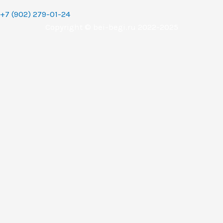
+7 (902) 279-01-24
Copyright © bei-begi.ru 2022-2025
Заявка отправлена
Мы перезвоним вам в течении 15-20 минут, если заявка
оставлена в рабочее время (с 9 до 22 часов по
Уральскому времени (МСК+2).
Если заявка оставлена в другое время, то мы свяжемся с
вами сразу как только выйдем на работу.
Понятно
Перезвоните мне
Ваше имя
Телефон (обязательное поле)