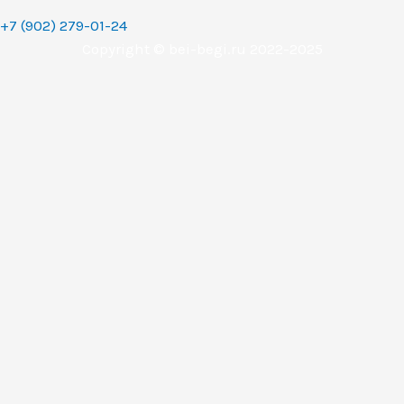
+7 (902) 279-01-24
Copyright © bei-begi.ru 2022-2025
Заявка отправлена
Мы перезвоним вам в течении 15-20 минут, если заявка
оставлена в рабочее время (с 9 до 22 часов по
Уральскому времени (МСК+2).
Если заявка оставлена в другое время, то мы свяжемся с
вами сразу как только выйдем на работу.
Понятно
Перезвоните мне
Ваше имя
Телефон (обязательное поле)