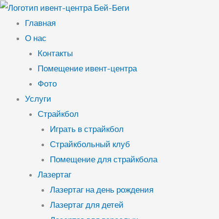
Перейти
к
Главная
содержимому
О нас
Контакты
Помещение ивент-центра
Фото
Услуги
Страйкбол
Играть в страйкбол
Страйкбольный клуб
Помещение для страйкбола
Лазертаг
Лазертаг на день рождения
Лазертаг для детей