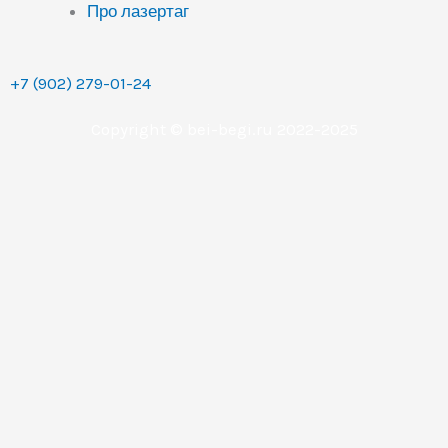
Про лазертаг
+7 (902) 279-01-24
Copyright © bei-begi.ru 2022-2025
Заявка отправлена
Мы перезвоним вам в течении 15-20 минут, если
заявка оставлена в рабочее время (с 9 до 22 часов по
Уральскому времени (МСК+2).
Если заявка оставлена в другое время, то мы
свяжемся с вами сразу как только выйдем на работу.