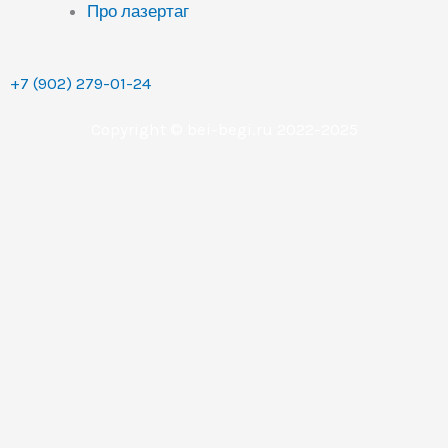
Про лазертаг
+7 (902) 279-01-24
Copyright © bei-begi.ru 2022-2025
Заявка отправлена
Мы перезвоним вам в течении 15-20 минут, если
заявка оставлена в рабочее время (с 9 до 22 часов по
Уральскому времени (МСК+2).
Если заявка оставлена в другое время, то мы
свяжемся с вами сразу как только выйдем на работу.