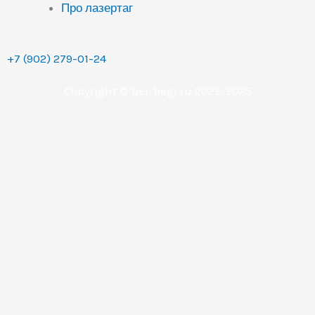
Про лазертаг
+7 (902) 279-01-24
Copyright © bei-begi.ru 2022-2025
Заявка отправлена
Мы перезвоним вам в течении 15-20 минут, если
заявка оставлена в рабочее время (с 9 до 22 часов по
Уральскому времени (МСК+2).
Если заявка оставлена в другое время, то мы
свяжемся с вами сразу как только выйдем на работу.