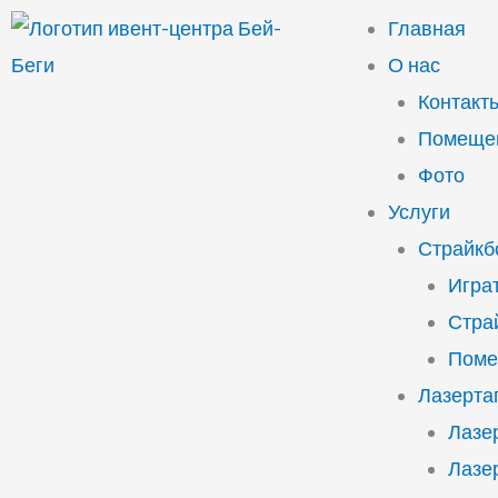
Перейти
Главная
к
О нас
содержимому
Контакт
Помещен
Фото
Услуги
Страйкб
Играт
Стра
Поме
Лазерта
Лазе
Лазе