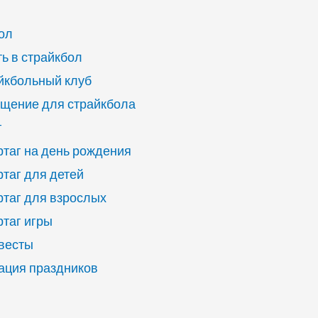
ол
ь в страйкбол
йкбольный клуб
щение для страйкбола
г
ртаг на день рождения
ртаг для детей
ртаг для взрослых
ртаг игры
квесты
ация праздников