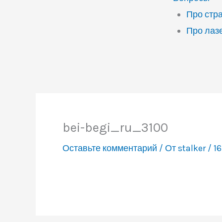
Про стр
Про лаз
bei-begi_ru_3100
Оставьте комментарий
/ От
stalker
/
16