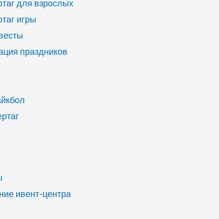
ртаг для взрослых
ртаг игры
квесты
ация праздников
айкбол
ертаг
ы
ие ивент-центра