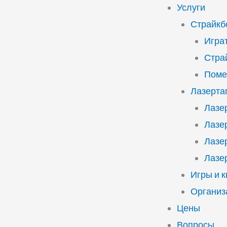
Услуги
Страйкб
Играт
Стра
Поме
Лазерта
Лазе
Лазе
Лазе
Лазе
Игры и 
Организ
Цены
Вопросы