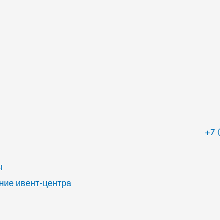
+7 
ы
ие ивент-центра