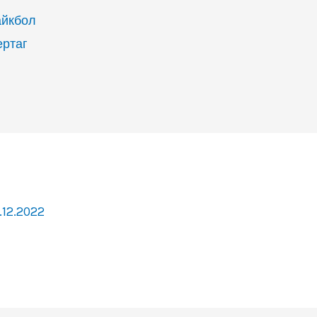
айкбол
ертаг
.12.2022