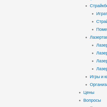
Страйкб
Играт
Стра
Поме
Лазерта
Лазе
Лазе
Лазе
Лазе
Игры и 
Организ
Цены
Вопросы