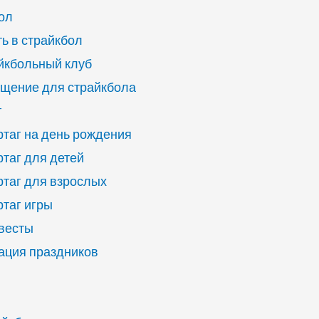
ол
ь в страйкбол
йкбольный клуб
щение для страйкбола
г
ртаг на день рождения
ртаг для детей
ртаг для взрослых
ртаг игры
квесты
ация праздников