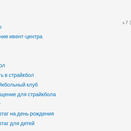
+7 
ы
ие ивент-центра
ол
ь в страйкбол
йкбольный клуб
щение для страйкбола
г
ртаг на день рождения
ртаг для детей