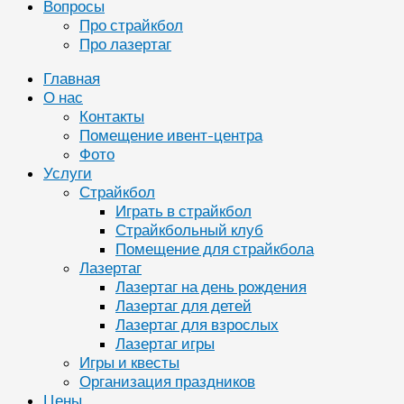
Вопросы
Про страйкбол
Про лазертаг
Главная
О нас
Контакты
Помещение ивент-центра
Фото
Услуги
Страйкбол
Играть в страйкбол
Страйкбольный клуб
Помещение для страйкбола
Лазертаг
Лазертаг на день рождения
Лазертаг для детей
Лазертаг для взрослых
Лазертаг игры
Игры и квесты
Организация праздников
Цены