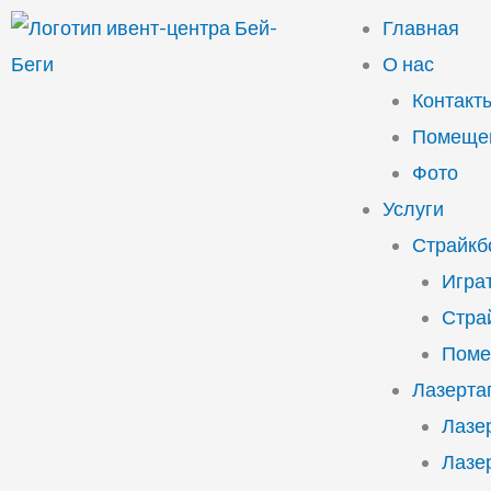
Перейти
Главная
к
О нас
содержимому
Контакт
Помещен
Фото
Услуги
Страйкб
Играт
Стра
Поме
Лазерта
Лазе
Лазе