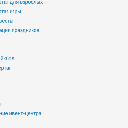
ртаг для взрослых
ртаг игры
квесты
ация праздников
айкбол
ертаг
ы
ие ивент-центра