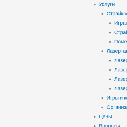
Услуги
Страйкб
Играт
Стра
Поме
Лазерта
Лазе
Лазе
Лазе
Лазе
Игры и 
Организ
Цены
Вопросы