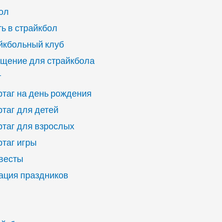
ол
ь в страйкбол
йкбольный клуб
щение для страйкбола
г
ртаг на день рождения
ртаг для детей
ртаг для взрослых
ртаг игры
квесты
ация праздников