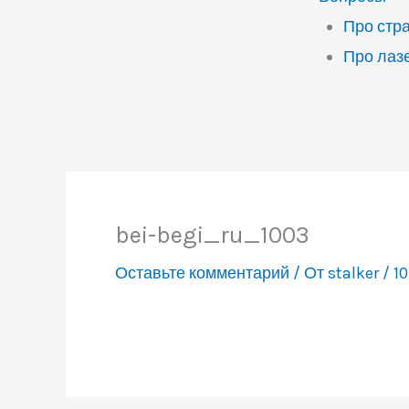
Про стр
Про лаз
bei-begi_ru_1003
Оставьте комментарий
/ От
stalker
/
10