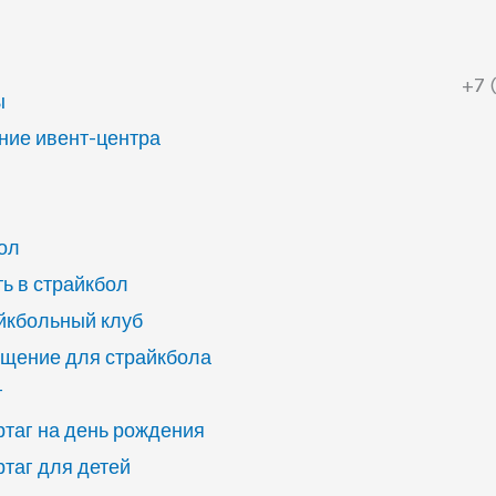
+7 
ы
ие ивент-центра
ол
ь в страйкбол
йкбольный клуб
щение для страйкбола
г
ртаг на день рождения
ртаг для детей