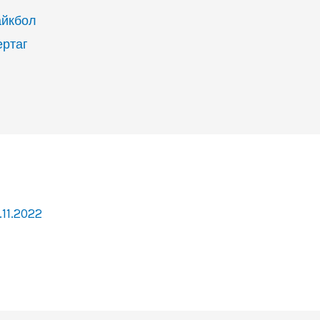
айкбол
ертаг
.11.2022