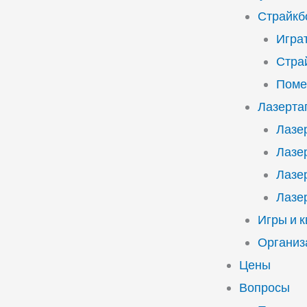
Страйкб
Играт
Стра
Поме
Лазерта
Лазе
Лазе
Лазе
Лазе
Игры и 
Организ
Цены
Вопросы