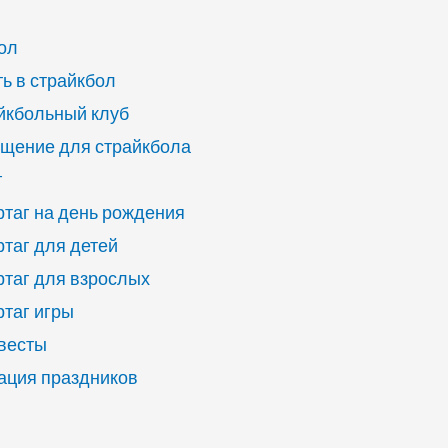
ол
ь в страйкбол
йкбольный клуб
щение для страйкбола
г
ртаг на день рождения
ртаг для детей
ртаг для взрослых
ртаг игры
квесты
ация праздников