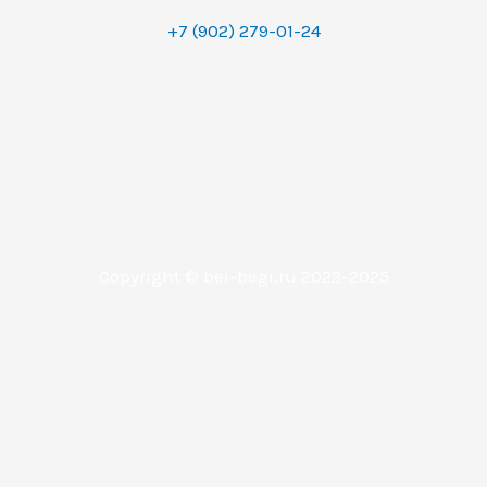
+7 (902) 279-01-24
Copyright © bei-begi.ru 2022-2025
Заявка отправлена
Мы перезвоним вам в течении 15-20 минут, если заявка
оставлена в рабочее время (с 9 до 22 часов по
Уральскому времени (МСК+2).
Если заявка оставлена в другое время, то мы свяжемся с