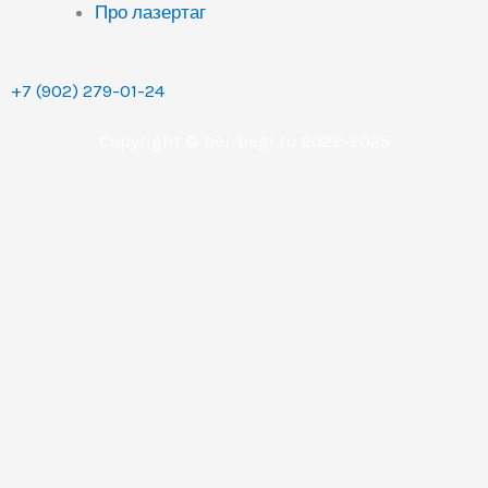
Про лазертаг
+7 (902) 279-01-24
Copyright © bei-begi.ru 2022-2025
Заявка отправлена
Мы перезвоним вам в течении 15-20 минут, если
заявка оставлена в рабочее время (с 9 до 22 часов по
Уральскому времени (МСК+2).
Если заявка оставлена в другое время, то мы
свяжемся с вами сразу как только выйдем на работу.