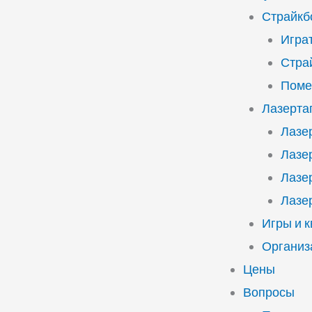
Страйкб
Играт
Стра
Поме
Лазерта
Лазе
Лазе
Лазе
Лазе
Игры и 
Организ
Цены
Вопросы