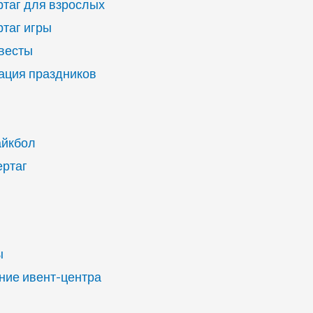
ртаг для взрослых
ртаг игры
квесты
ация праздников
айкбол
ертаг
ы
ие ивент-центра