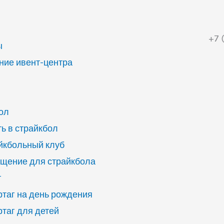
+7 
ы
ие ивент-центра
ол
ь в страйкбол
йкбольный клуб
щение для страйкбола
г
ртаг на день рождения
ртаг для детей