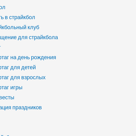
ол
ь в страйкбол
йкбольный клуб
щение для страйкбола
г
ртаг на день рождения
ртаг для детей
ртаг для взрослых
ртаг игры
квесты
ация праздников