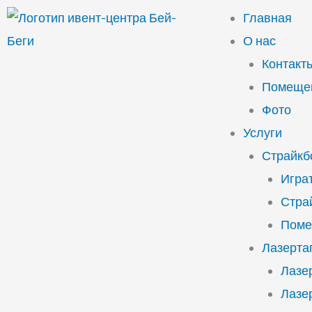
Перейти
Главная
к
О нас
содержимому
Контакт
Помещен
Фото
Услуги
Страйкб
Играт
Стра
Поме
Лазерта
Лазе
Лазе