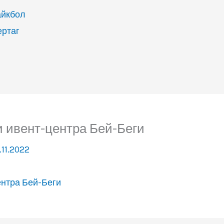
айкбол
ертаг
и ивент-центра Бей-Беги
.11.2022