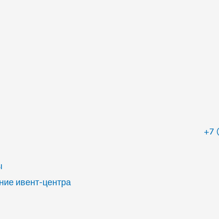
+7 
ы
ие ивент-центра