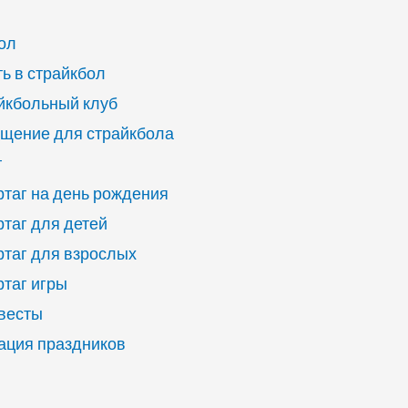
ол
ь в страйкбол
йкбольный клуб
щение для страйкбола
г
ртаг на день рождения
ртаг для детей
ртаг для взрослых
ртаг игры
квесты
ация праздников