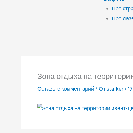
Про стр
Про лаз
Зона отдыха на территори
Оставьте комментарий
/ От
stalker
/
17