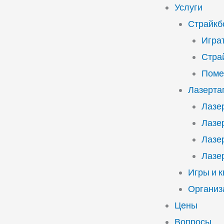
Услуги
Страйкб
Играт
Стра
Поме
Лазерта
Лазе
Лазе
Лазе
Лазе
Игры и 
Организ
Цены
Вопросы