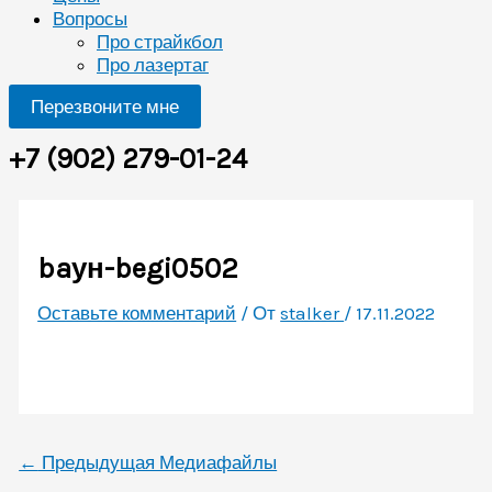
Вопросы
Про страйкбол
Про лазертаг
Перезвоните мне
+7 (902) 279-01-24
baун-begi0502
Оставьте комментарий
/ От
stalker
/
17.11.2022
←
Предыдущая Медиафайлы