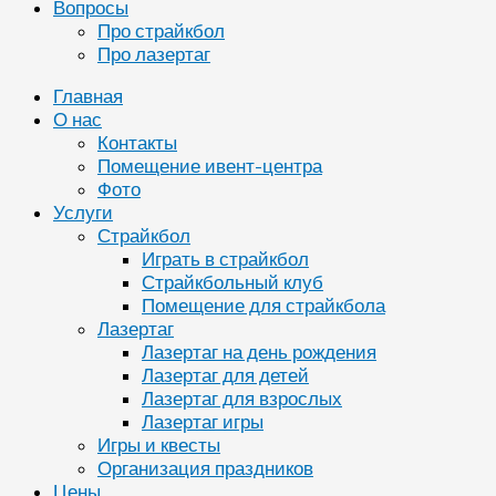
Вопросы
Про страйкбол
Про лазертаг
Главная
О нас
Контакты
Помещение ивент-центра
Фото
Услуги
Страйкбол
Играть в страйкбол
Страйкбольный клуб
Помещение для страйкбола
Лазертаг
Лазертаг на день рождения
Лазертаг для детей
Лазертаг для взрослых
Лазертаг игры
Игры и квесты
Организация праздников
Цены