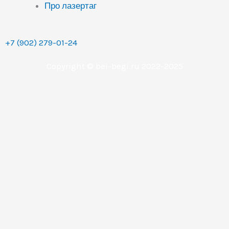
Про лазертаг
+7 (902) 279-01-24
Copyright © bei-begi.ru 2022-2025
Заявка отправлена
Мы перезвоним вам в течении 15-20 минут, если
заявка оставлена в рабочее время (с 9 до 22 часов по
Уральскому времени (МСК+2).
Если заявка оставлена в другое время, то мы
свяжемся с вами сразу как только выйдем на работу.