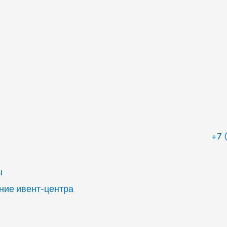
+7 
ы
ие ивент-центра