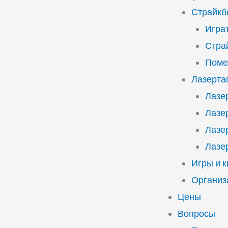
Страйкб
Играт
Стра
Поме
Лазерта
Лазе
Лазе
Лазе
Лазе
Игры и 
Организ
Цены
Вопросы