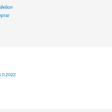
айкбол
ертаг
.11.2022