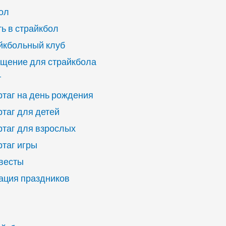
ол
ь в страйкбол
йкбольный клуб
щение для страйкбола
г
ртаг на день рождения
ртаг для детей
ртаг для взрослых
ртаг игры
квесты
ация праздников