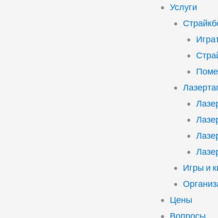
Услуги
Страйкб
Играт
Стра
Поме
Лазерта
Лазе
Лазе
Лазе
Лазе
Игры и 
Организ
Цены
Вопросы