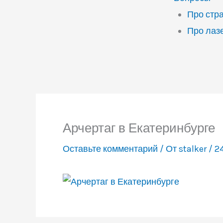
Про стр
Про лаз
Арчертаг в Екатеринбурге
Оставьте комментарий
/ От
stalker
/
24