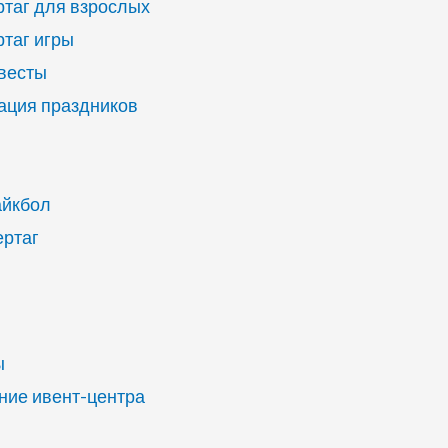
ртаг для взрослых
ртаг игры
квесты
ация праздников
айкбол
ертаг
ы
ие ивент-центра