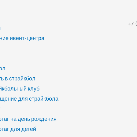
+7 
ы
ие ивент-центра
ол
ь в страйкбол
йкбольный клуб
щение для страйкбола
г
ртаг на день рождения
ртаг для детей