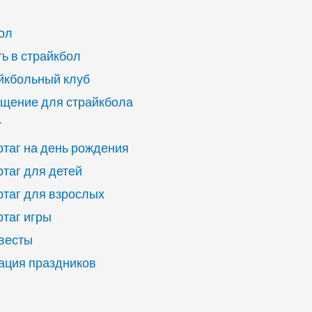
ол
ь в страйкбол
йкбольный клуб
щение для страйкбола
г
ртаг на день рождения
ртаг для детей
ртаг для взрослых
ртаг игры
квесты
ация праздников