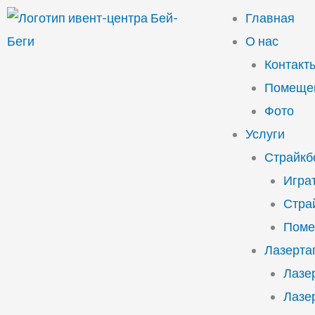
Перейти
Главная
к
О нас
содержимому
Контакт
Помещен
Фото
Услуги
Страйкб
Играт
Стра
Поме
Лазерта
Лазе
Лазе